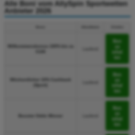
Alle Boni vom AllySpin Sportwetten
Anbieter 2026
Bonus
Ablaufdatum
Erhalten
Bon
Willkommensbonus 100% bis zu
us
Laufend
€100
erhal
ten
Bon
Wöchentlicher 10% Cashback
us
Laufend
(Sport)
erhal
ten
Bon
us
Booster Odds Winner
Laufend
erhal
ten