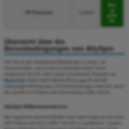
Bon
us
VIP Programm
Laufend
erhla
ten
Übersicht über die
Bonusbedingungen von AllySpin
Sind Sie es leid, komplizierte Bedingungen zu lesen, um
herauszufinden, was ein Bonus tatsächlich bietet? Dann
entspannen Sie sich, denn unsere kompetenten Experten von
MightyTips
haben jeden AllySpin Bonus geprüft und alle
notwendigen Bedingungen und Einschränkungen überprüft, damit
Sie schnell und mühelos eine Entscheidung treffen können.
AllySpin Willkommensbonus
Neu registrierte deutsche AllySpin User haben Anspruch auf einen
100 % Bonus von bis zu 200 €. Um sich zu qualifizieren, müssen