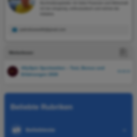
Buchhaltungsleiter. Ich liebe Finanzen und Wirtschaft.
Ich bin ehrgeizig, enthusiastisch und nehme die
Initiative.
patrickloewe86@gmail.com
Weiterlesen
AllySpin Sportwetten – Test, Bonus und
06.08.26
Erfahrungen 2026
Beliebte Rubriken
Beliebteste