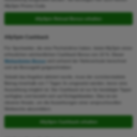
AllySpin Promo Code.
AllySpin Reload Bonus erhalten
AllySpin Cashback
Für Sportwetter, die eine Pechsträhne haben, bietet AllySpin einen
erfreulichen wöchentlichen Cashback Bonus von 10 %. Dieser
Wettanbieter Bonus
wird anhand der Nettoverluste berechnet
und als Bonusgeld gutgeschrieben.
Sobald das Angebot aktiviert wurde, muss der zurückerstattete
Betrag innerhalb von 7 Tagen 3x umgesetzt werden, bevor eine
Auszahlung möglich ist. Der Cashback ist nur für bestätigte Tipper
verfügbar und bezieht sich auf Echtgeldwetten. Dies ist ein
cleverer Ansatz, um die Auswirkungen einer anspruchsvollen
Wettwoche abzumildern.
AllySpin Cashback erhalten