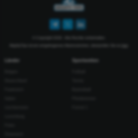
© Copyright 2026 . Alle Rechte vorbehalten.
MightyTips ist ein eingetragenes Warenzeichen, überprüfen Sie es
hier
.
Länder
Sportwetten
Belgien
Fußball
Deutschland
Tennis
Frankreich
Basketball
Italien
Pferderennen
Liechtenstein
Formel 1
Luxemburg
Polen
Österreich