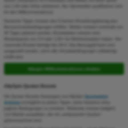
Nutzer mindestens 20 € einzahlen und Wetten mit einer Quote
von 1,50 oder höher platzieren. Nur Sportwetten qualifizieren sich
für den Willkommensbonus.
Deutsche Tipper müssen den 5-fachen Einzahlungsbetrag plus
Bonusumsatzbedingungen erfüllen. Wetten müssen innerhalb von
30 Tagen platziert werden; Einzelwetten müssen eine
Mindestquote von 2,0 oder 1,50+ für Mehrfachwetten haben. Der
maximale Einsatz beträgt hier 50 €. Das Bonusgeld kann erst
ausgezahlt werden, wenn alle Umsatzbedingungen vollständig
erfüllt sind.
Allyspin Willkommensbonus erhalten
AllySpin Quoten Boosts
Die Quoten Booster Kampagne von AllySpin
Sportwetten
Anbieter
ermöglicht es jedem Tipper, seine Gewinne ohne
jegliche Bedingungen zu erhöhen. Wettende müssen lediglich
1x2-Märkte auswählen, die mit „verbesserten Quoten“
gekennzeichnet sind.