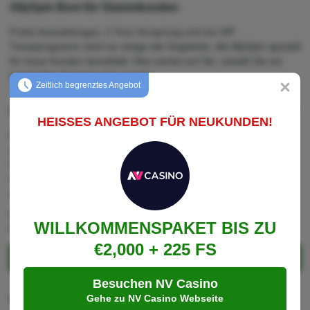
AllySpin Boni für Stammkunden
Frühe Auszahlungen, 2 Tore Vorsprung und ein VIP
Treueprogramm sind nur einige der Angebote, die AllySpin speziell
für treue Kunden bereithält. Dies wartet auf Sie, sobald Sie ein
ernsthafter Stammkunde werden:
Zeitlich begrenztes Angebot
2 Tore Vorsprung bei AllySpin (frühzeitige Auszahlung)
HEISSES ANGEBOT FÜR NEUKUNDEN!
Das frühzeitige Auszahlung Angebot von AllySpin – auch bekannt
als 2 Tore Vorsprung – belohnt Tipper mit einem automatischen
Gewinn. Wenn Ihre Fußballmannschaft zu irgendeinem Zeitpunkt
während des Spiels mit 2 Toren in Führung geht, wird Ihre Wette
unabhängig vom Endergebnis als gewonnen gewertet.
Dieses Angebot gilt für ausgewählte Spiele und erfordert keinen
WILLKOMMENSPAKET BIS ZU
Promo-Code oder eine zusätzliche Registrierung.
€2,000 + 225 FS
2 Tore Vorsprung bei AllySpin erhalten
Besuchen NV Casino
Gehe zu NV Casino Webseite
VIP Programm