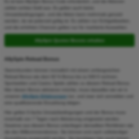
Es ist kein AllySpin Bonus Code erforderlich, und die Aktionen
zahlen echtes Geld aus. Es gelten auch keine
Umsatzbedingungen, und die Aktion kann mehrmals genutzt
werden, da sie jederzeit gültig ist. Es zählen nur Echtgeldwetten,
und die erhöhten Chancen gelten nur für markierte Auswahlen.
AllySpin Quoten Boosts erhalten
AllySpin Reload Bonus
Stammkunden können monatlich mit einem umfangreichen
Reload Bonus wie dem 50 % Bonus bis zu 500 € rechnen.
Sportwetten und Casino Spiele zählen zu diesem Reload Bonus.
Wer diesen Bonus aktivieren möchte, muss dasselbe wie wir in
unseren
AllySpin Erfahrungen
tun, und zwar sich anmelden und
eine qualifizierende Einzahlung tätigen.
Hier gelten 5-fache Umsatzbedingungen und der Bonus muss
innerhalb von 7 Tagen nach Aktivierung umgesetzt werden.
Gewinne aus diesem Bonus unterliegen denselben Richtlinien wie
die des Willkommensbonus. Sie können erst nach vollständiger
Auszahlung ausgezahlt werden. Sie benötigen hier auch keinen