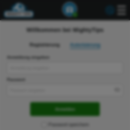
1
Willkommen bei MightyTips
Registrierung
Autorisierung
Anmeldung eingeben
Passwort
Anmelden
Passwort speichern