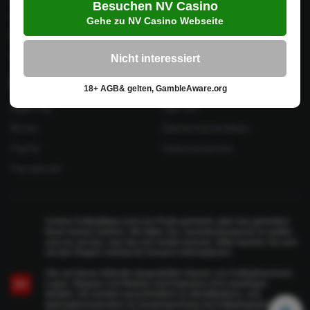
Besuchen NV Casino
Luxemburg
Gehe zu NV Casino Webseite
Polen
Österreich
Nicht interessiert
Zahlungssysteme
MightyTips
18+ AGB& gelten, GambleAware.org
Apple Pay
Über uns
Bitcoin
Datenschutzrichtlinien
PayPal
Seitenverzeichnis
Paysafecard
Unsere Fußballtipps sind von Profis gemacht, aber das garantiert
Ihnen keinen Gewinn. Wir bitten Sie, verantwortungsvoll zu wetten
und nur auf das, was Sie sich leisten können. Bitte machen Sie sich
mit den Regeln vertraut für bessere Informationen.
Alle auf dieser Website dargestellten Namen von Fußballvereinen,
Logos, Wappen und Marken sind Eigentum ihrer jeweiligen
18+
Inhaber. Sie werden ausschließlich zu Identifikations- und
Informationszwecken im Zusammenhang mit Fußballspielen,