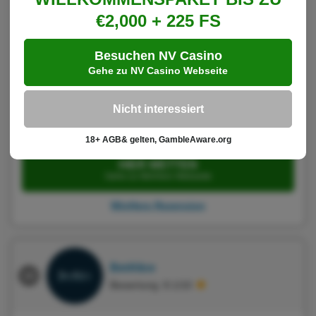
Über 40 Sportarten und zahlreiche Wettmärkte
€2,000 + 225 FS
Auszahlungen ab 30 €, sofortige Auszahlung über
Krypto
Besuchen NV Casino
VIP-Programm mit exklusiven Vorteilen
Gehe zu NV Casino Webseite
150% Willkommenspaket bis zu €300
Nicht interessiert
18+ AGB & gelten, GambleAware.org
18+ AGB& gelten, GambleAware.org
HIER WETTEN
Gehe zu WinHero Webseite
WinHero Rezension
BetAlice
Bewertung: 8.1/10