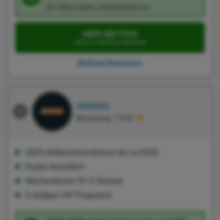
18+ AGB & gelten, GambleAware.org
HIER WETTEN
Gehe zu BetGoat Webseite
BetGoat Rezension
Golisimo
Bewertung: 7.9/10
100% Willkommensbonus bis zu €200
Krypto-freundlich
Wöchentlicher 50 % Reload
5-stufiges VIP Programm