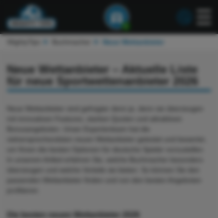
1
MightyTips
Buchmacher
Neue Wettanbieter
Neue Wettanbieter – Aktuelle Liste
für neue Sportwettenanbieter 2026
Neue Wettanbieter sind gefragter denn je, denn sie überzeugen
mit innovativen Features, starken Quoten und attraktiven
Bonusangeboten. Unser Expertenteam hat die
vielversprechendsten neuen Wettanbieter getestet und bewertet,
um Ihnen die besten Optionen für deutsche Spieler vorzustellen.
In unserem Artikel erfahren Sie, welche Buchmacher besonders
überzeugen und welche Vorteile sie bieten. So können Sie den
passenden Wettanbieter finden und von den besten Angeboten
profitieren.
Die besten neuen Wettanbieter 2026