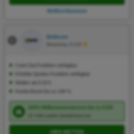
BetWest Rezension
BetScore
Bewertung: 8.1/10
Cash-Out-Funktion verfügbar
Erhöhte Quoten-Funktion verfügbar
Wetten ab 0,10 €
Kombi-Boost bis zu 100 %
100% Willkommensbonus bis zu €100
18+ AGB & gelten, GambleAware.org
HIER WETTEN