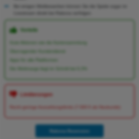
Bei einigen Wettbewerben können Sie die Spiele sogar im
Livestream direkt bei Rabona verfolgen.
Vorteile
Gute Aktionen wie die Kartensammlung
Überragender Kundendienst
Apps für alle Plattformen
Die Wettmarge liegt im Schnitt bei 6,3%
Limitierungen
Recht geringe Auszahlungslimits (7.000 € als Neukunde)
Rabona Rezension