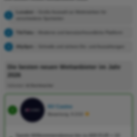
Lunabet
– Große Auswahl an Wettmärkten für
verschiedene Sportarten
TikiTaka
– Moderne und benutzerfreundliche Plattform
AllySpin
– Schnelle und sichere Ein- und Auszahlungen
Die besten neuen Wettanbieter im Jahr
2026
Gefunden:
42
Buchmacher
NV Casino
Bewertung: 8.2/10
Sports Willkommensbonus bis zu 600 EUR + 10