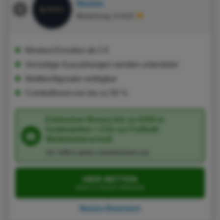
Noxino
Bewertung: 8.4/10
Mindest Einsätze ab 2 €
Vorzeitige Auszahlungen werden unterstützt
Wettkonfigurator verfügbar
ComboBoost von bis zu 50 %
Exklusiver Bonus bis zu €200 in
Gratiswetten + €10 zur Fußball-
Weltmeisterschaft
18+ AGB & gelten, GambleAware.org
HIER WETTEN
Gehe zu Noxino Webseite
Noxino Rezension