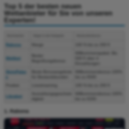
Top 5 der besten neuen
Wettanbieter für Sie von unseren
Experten!
Buchmacher
Sieger in der Kategorie
Neukundenbonus
Rabona
Marge
100 % bis zu 200 €
Willkommenspaket: Bis
Bester
Weltbet
500 € über 4
Begrüßungsbonus
Einzahlungen
SlotsPalac
Beste Bonusangebote
Willkommensbonus 100%
e
für Bestandskunden
bis zu €500
Powbet
Livestreaming
100 % bis zu 200 €
Auszahlungsgeschwin
Willkommensbonus 100%
Librabet
digkeit
bis zu €200
1. Rabona