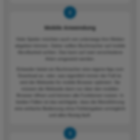
Mobile Anwendung
Viele Spieler möchten auch von unterwegs ihre Wetten
abgeben können. Daher sollten Buchmacher auf mobile
Abrufbarkeit achten. Das kann auf zwei verschiedene
Arten umgesetzt werden.
Entweder bietet ein Buchmacher eine eigene App zum
Download an, oder, was eigentlich immer der Fall ist,
wird die Webseite für mobile Browser optimiert. Sie
müssen die Webseite dann nur über den mobilen
Browser öffnen und können alle Funktionen nutzen. In
beiden Fällen ist das wichtigste, dass die Menüführung
eine einfache Bedienung ohne Fehleingaben ermöglicht
und alles flüssig läuft.