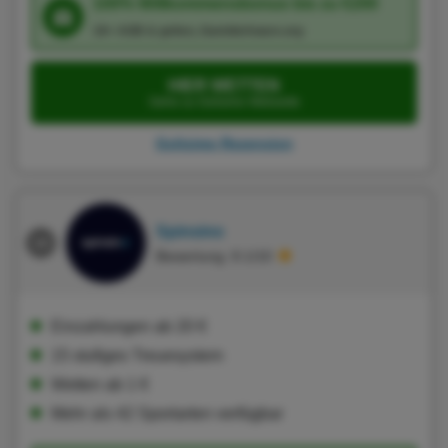
100% Willkommensbonus bis zu €200
18+ AGB & gelten, GambleAware.org
HIER WETTEN
Gehe zu Golisimo Webseite
Golisimo Rezension
Spinsino
Bewertung: 8.1/10
Einzahlungen ab 20 €
15 stufiges Treuesystem
Wetten ab 1 €
Mehr als 42 Sportarten verfügbar