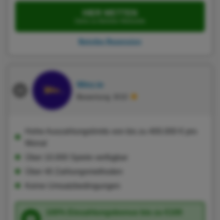
HIER WETTEN
Gehe zu Betvibe Webseite
Betvibe Rezension
Winz.io
Bewertung: 8/10
Hohe Auszahlungslimits von bis zu 400.000 € pro
Monat
Über 10.000 Spiele verfügbar
Über 40 Zahlungsmethoden
Keine Umsatzbedingungen
100% Einzahlungsbonus bis zu €100