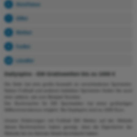
SlotsPalace
20Bet
Weltbet
FezBet
LibraBet
Dailyspins - EM Gratiswetten bis zu 1000 €
Die Seite hat eine große Auswahl an verschiedenen Sportarten.
Neben Fußball und anderen beliebten Sportarten finden Sie auch
eher seltene, wie zum Beispiel Snooker.
Der Buchmacher für EM Sportwetten hat eines großartigen
Willkommensbonus möglich. Bei Daylispins sind es 1000 Euro.
Unsere Erfahrungen mit Fußball EM Wetten auf der Website
dieses Buchmachers haben gezeigt, dass die Eigentümer der
Website bis ins kleinste Detail durchdacht haben.