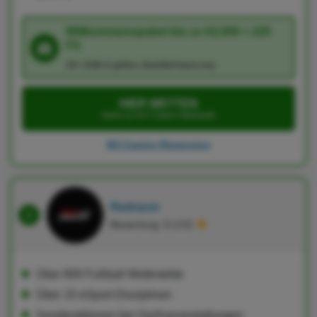
Willkommenspaket bis zu €2,000 + 225
FS
18+ AGB & gelten, GambleAware.org
HIER WETTEN
Gehe zu NV Casino Webseite
NV Casino Rezension
Redracer
Bewertung: 8.1/10
Über 800 Fußball Wettmärkte
Über 15 eSport Disziplinen
Sonderaktionen bei Großveranstaltungen