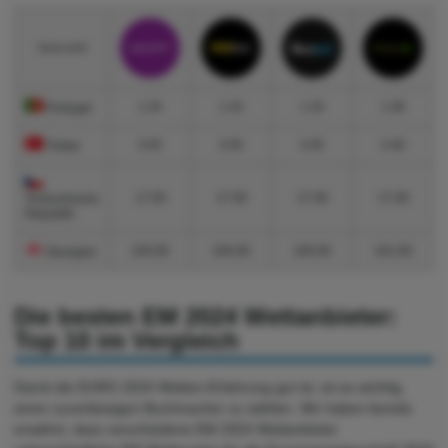
Nationalelf
1.34
1.34
1.34
1.36
Portugal
3.55
3.55
3.55
3.40
Türkei
17.00
17.00
17.00
17.00
Tschechische
Republik
100.00
100.00
100.00
101.00
Georgien
Die besten EM 2024 Wettanbieter:
Top 10 im Vergleich
Damit die EURO 2024 Wetten-Erfahrung gut ist, ist es wichtig,
einen zuverlässigen Buchmacher zu wählen. Wir haben bereits
erwähnt, dass verschiedene EM 2024 Wettanbieter