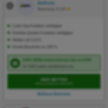
BetScore
Bewertung: 8.1/10
Cash-Out-Funktion verfügbar
Erhöhte Quoten-Funktion verfügbar
Wetten ab 0,10 €
Kombi-Boost bis zu 100 %
100% Willkommensbonus bis zu €100
18+ AGB & gelten, GambleAware.org
HIER WETTEN
Gehe zu BetScore Webseite
BetScore Rezension