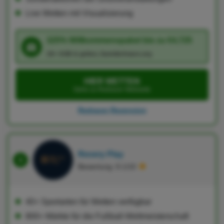
Live Wetten mit Visualisierung
325% Willkommenspaket bis zu €4,725
18+ AGB & gelten, GambleAware.org
HIER WETTEN
Gehe zu Redracer Webseite
Redracer Rezension
Revery Play
Bewertung: 8.1/10
40+ Sportarten für Wetten verfügbar
800+ Märkte für die Fußball-Weltmeisterschaft