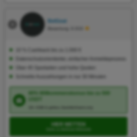
BetGoat
Bewertung: 8.3/10
10 % Cashback bis zu 1.000 €
Datenschutzorientierter, einfacher Anmeldeprozess
Über 45 Sportarten und hohe Quoten
Schnelle Auszahlungen in nur 30 Minuten
80% Willkommensbonus bis zu 500
USDT
18+ AGB & gelten, GambleAware.org
HIER WETTEN
Gehe zu BetGoat Webseite