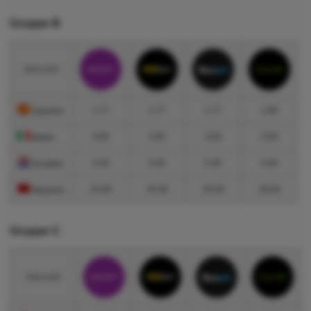
Gruppe B
Nationalelf
1.77
1.77
1.77
1.80
Spanien
3.05
3.05
3.05
3.00
Italien
5.40
5.40
5.40
5.50
Kroatien
25.00
25.00
25.00
26.00
Albanien
Gruppe C
Nationalelf