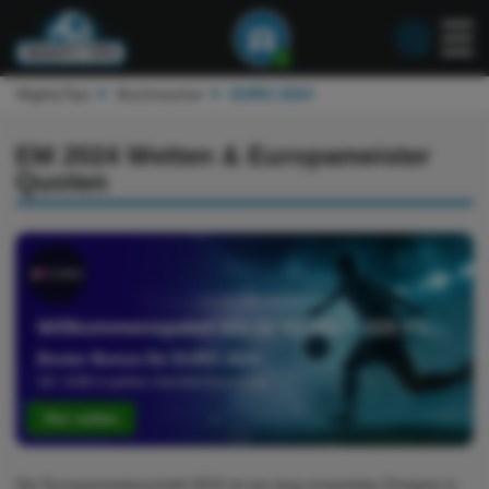
1
MightyTips
Buchmacher
EURO 2024
EM 2024 Wetten & Europameister
Quoten
Willkommenspaket bis zu €2,000 + 225 FS
Bester Bonus für EURO 2024
18+ AGB & gelten, GambleAware.org
Hier wetten
Die Europameisterschaft 2024 ist ein lang erwartetes Ereignis in