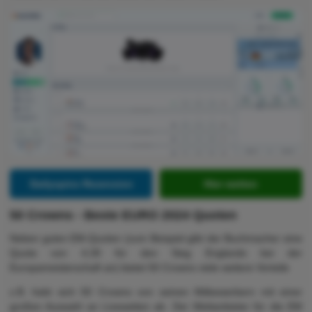
Dailyspins Rezension
Hier wetten
50 Crowns - Beste EURO 2024 Quoten
Neben guten EM-Quoten (zum Beispiel gibt der Buchmacher eine
Quote von 4,30 für den Sieg Englands bei der
Europameisterschaft an) bietet 50 Crowns viele weitere Vorteile
z.B. hebt sich 50 Crowns von seinen Mitbewerbern mit einer
großen Auswahl an Livewetten ab. Der Wettanbieter für die EM