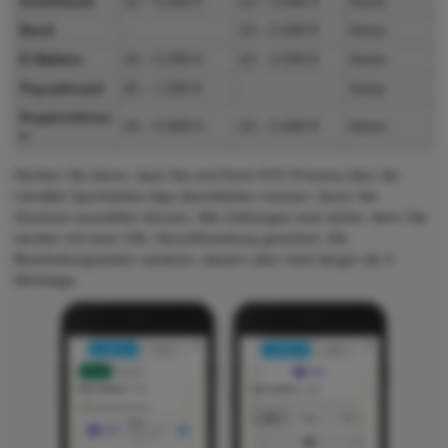
Kreditkarte
10 – 5.000 €
10 – 3.000 €
Keine
Bank
-
10 – 5.000 €
Keine
E-Wallets
10 – 5.000 €
10 – 2.500 €
Keine
Paysafecard
20 – 1.000 €
-
Keine
Kryptomünze
10 – 5.000 €
10 – 5.000 €
Keine
n
Denken Sie daran, dass Sie erst Ihren KYC-Prozess über die
LibraBet Sportwetten App abschließen müssen, bevor Sie
Gewinne auszahlen können. Alle Zahlungen sind sicher, denn Sie
werden mit einer SSL-Verschlüsselung gesichert. Die
Bearbeitungszeiten variieren, dauern aber nicht länger als 4
Werktage.