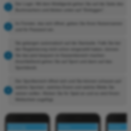
Der Login: Mit dem Mobilgerät gehen Sie auf die Seite des
Buchmachers und klicken unten auf “Einloggen”.
Im Fenster, das sich öffnet, geben Sie Ihren Nutzernamen
und Ihr Passwort ein.
Sie gelangen automatisch auf die Startseite. Falls Sie bei
der Registrierung nicht schon eingezahlt haben, können
Sie das jetzt bequem im Kassenbereich machen.
Anschließend gehen Sie auf Sport und dann auf das
Sportsbook.
Der Sportbereich öffnet sich und Sie können schauen,auf
welche Sportart, welches Event und welche Wette Sie
setzen wollen. Klicken Sie Ihr Spiel an und es wird Ihrem
Wettschein zugefügt.