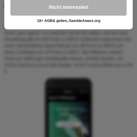
LibraBet Angebote und Aktionen für
Nicht interessiert
App-Nutzer
Für App-Nutzer der LibraBet Sportwetten App hält der
18+ AGB& gelten, GambleAware.org
Buchmacher, wie auch für Desktop-Nutzer, einige Bonusangebote
bereit, ganz gleich, von welchem Gerät Sie wetten. Auf die erste
Einzahlung gibt es 100 % bis zu 200 €. Außerdem bekommen Sie
einen wöchentlichen Sport-Reload von 50 % bis zu 500 € und
einen Cashback von 10 % bis zu 500 €. Des Weiteren winken
Ihnen ein 100%-iger Kombiwetten-Boost, erhöhte Quoten, ein
frühes Cashout und ein Bet-Builder mit 50 % ohne Risiko bis zu 50
€.