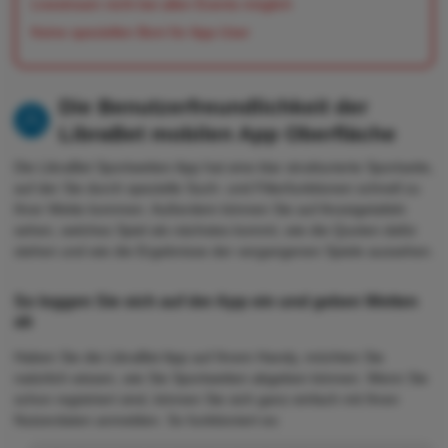
Livestream nicht bei allen Events möglich
Keine speziellen Boni für App-User
Die Benutzerfreundlichkeit der
LibraBet mobilen App Oberfläche
Die LibraBet Sportwetten App hat eine klar strukturierte Sportseite,
auf der Sie durch spezielle Such- und Filterfunktionen schnell zu
Ihrer Wette kommen. Außerdem können Sie auf Anzeigetafeln
sehen, welches Spiel als nächstes kommt, wie die Quoten dafür
stehen und wie die Ergebnisse der vergangenen Spiele aussehen.
So loggen Sie sich auf der App ein und geben Wetten
ab
Haben Sie die LibraBet App auf Ihrem Handy, möchten Sie
natürlich wissen, wie Sie Sportwetten abgeben können. Wenn Sie
schon registriert sind, können Sie sich ganz einfach mit Ihren
Nutzerdaten anmelden. So funktioniert es: