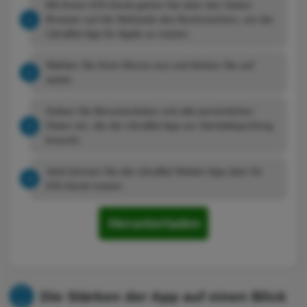
Mit Ihrem iOS-Gerät gehen Sie über den Safari-
Browser auf die Webseite des Buchmachers, um die
LibraBet App für Apple zu nutzen.
Wählen
Sie Ihren Bonus aus und klicken Sie auf
weiter.
Geben Sie Benutzerdaten und alle persönlichen
Daten ein, die die LibraBet App zur Identitätsprüfung
braucht.
Jetzt können Sie die LibraBet Wetten App über Ihr
iOS-Gerät nutzen.
Herunterladen
Die Stärken der App auf einen Blick