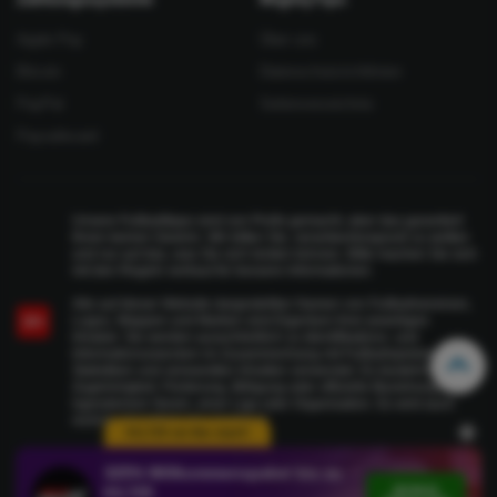
Apple Pay
Über uns
Bitcoin
Datenschutzrichtlinien
PayPal
Seitenverzeichnis
Paysafecard
Unsere Fußballtipps sind von Profis gemacht, aber das garantiert
Ihnen keinen Gewinn. Wir bitten Sie, verantwortungsvoll zu wetten
und nur auf das, was Sie sich leisten können. Bitte machen Sie sich
mit den Regeln vertraut für bessere Informationen.
Alle auf dieser Website dargestellten Namen von Fußballvereinen,
Logos, Wappen und Marken sind Eigentum ihrer jeweiligen
18+
Inhaber. Sie werden ausschließlich zu Identifikations- und
Informationszwecken im Zusammenhang mit Fußballspielen,
Statistiken und verwandten Inhalten verwendet. Es besteht keine
Zugehörigkeit, Förderung, Billigung oder offizielle Beziehung zu
irgendeinem Verein, einer Liga oder Organisation. Es wird auch
nicht beabsichtigt oder impliziert.
€4,725 on the start!
325% Willkommenspaket bis zu
BONUS
€4,725