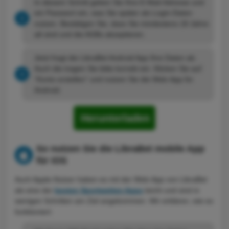
In diesem Schritt geben Sie Ihre E-Mail-Adresse und
ein Passwort ein, was Sie später als Login-Daten
nutzen. Bestätigen Sie, dass Sie mindestens 18 Jahre
alt sind und die AGBs akzeptieren.
Jetzt fragt die LibraBet Android App Ihre Daten ab.
Auch die tragen Sie bitte korrekt ein. Klicken Sie auf
“Konto erstellen” und nutzen Sie die Web-App für
Android.
Herunterladen
So nutzen Sie die LibraBet mobile App
für iOS
Auch Apple-Nutzer haben es mit der Web-App von LibraBet
als eine der
besten Sportwetten Apps
leicht und sind in
wenigen Schritten am Ziel angekommen. Wir erklären, wie es
funktioniert: