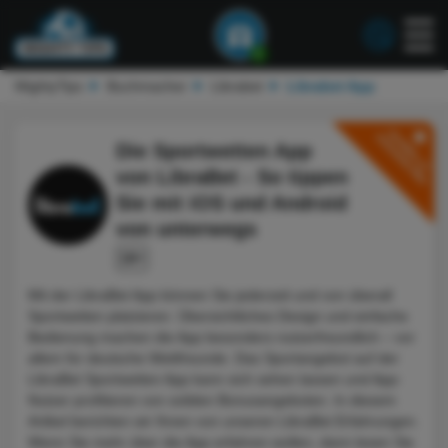
1
MightyTips
Buchmacher
Librabet
Librabet App
S
H
N
E
L
L
E
U
S
Z
A
H
L
U
N
C
A
G
Die Sportwetten App
von LibraBet - So tippen
Sie mit iOS und Android
von unterwegs
18+
Mit der LibraBet App können Sie jederzeit und von überall
Sportwetten platzieren. Übersichtliches Design und einfache
Bedienung machen die App besonders nutzerfreundlich – vor
allem für deutsche Wettfreunde. Das Sportangebot auf der
LibraBet Sportwetten App kann sich sehen lassen und App-
Nutzer profitieren von soliden Bonusangeboten. In diesem
Artikel berichten wir Ihnen von unseren LibraBet Erfahrungen.
Wenn Sie mehr über die App erfahren wollen, dann lesen Sie