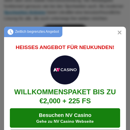
dafür aber eine stabile Internetverbindung. Die Wettabgabe
funktioniert genauso wie bei den Sportwetten auch. Als moderner
Sportwetten Anbieter
bietet LibraBet eine benutzerfreundliche
Lösung für alle, die auch unterwegs live wetten möchten.
Zeitlich begrenztes Angebot
HEISSES ANGEBOT FÜR NEUKUNDEN!
WILLKOMMENSPAKET BIS ZU
€2,000 + 225 FS
Besuchen NV Casino
Gehe zu NV Casino Webseite