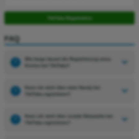
TikiTaka Registration
FAQ
Wie lange dauert die Registrierung eines
?
Kontos bei TikiTaka?
Kann ich mich über mein Handy bei
?
TikiTaka registrieren?
Kann ich mich über soziale Netzwerke bei
?
TikiTaka registrieren?