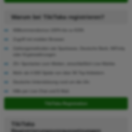
Warum bei TikiTaka registrieren?
Willkommensbonus 100% bis zu €200.
Zugriff mit mobilen Browser.
Zahlungsmethoden wie Sparkasse, Deutsche Bank, MiFinity
oder Kryptowährungen.
25+ Sportarten zum Wetten, einschließlich Live Märkte.
Mehr als 4.000 Spiele von über 90 Top Anbietern.
Deutsche Unterstützung rund um die Uhr.
Hilfe per Live Chat und E-Mail.
TikiTaka Registration
TikiTaka
Registrierungsvoraussetzungen