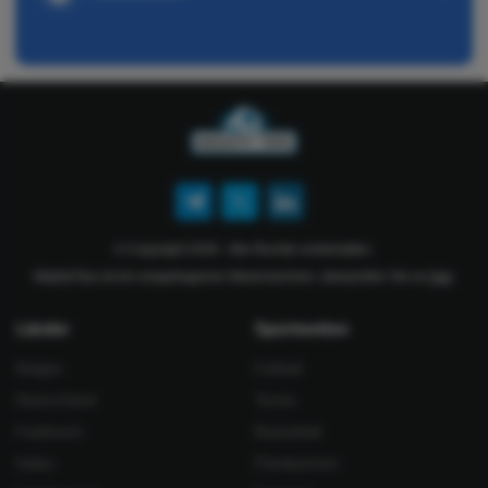
© Copyright 2026 . Alle Rechte vorbehalten.
MightyTips ist ein eingetragenes Warenzeichen, überprüfen Sie es
hier
.
Länder
Sportwetten
Belgien
Fußball
Deutschland
Tennis
Frankreich
Basketball
Italien
Pferderennen