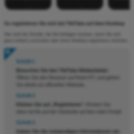
So registrieren Sie sich bei TikiTaka auf dem Desktop
Hier sind die Schritte, die Sie befolgen müssen, wenn Sie sich
ganz einfach und locker über Ihren Desktop registrieren möchten:
Schritt 1
Besuchen Sie den
TikiTaka Wettanbieter
:
Öffnen Sie den Browser auf Ihrem PC und gehen
Sie direkt zur offiziellen Website.
Schritt 2
Klicken Sie auf „Registrieren”
: Klicken Sie
oben rechts auf der Startseite auf den roten Knopf.
Schritt 3
Geben Sie die notwendigen Informationen ein
: