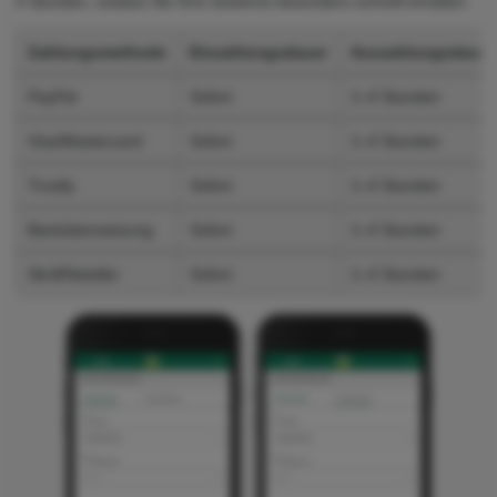
4 Stunden, sodass Sie Ihre Gewinne besonders schnell erhalten.
Zahlungsmethode
Einzahlungsdauer
Auszahlungsdauer
PayPal
Sofort
1–4 Stunden
Visa/Mastercard
Sofort
1–4 Stunden
Trustly
Sofort
1–4 Stunden
Banküberweisung
Sofort
1–4 Stunden
Skrill/Neteller
Sofort
1–4 Stunden