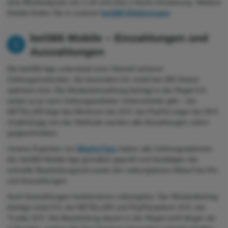
eine Mindestquote von 1.20 und eine 1-fache Umsetzung. Weitere
Details finden Sie in unseren
bet365 Erfahrungen
.
bet365 Mobile – Einzahlungen und
Auszahlungen
Die bet365 App unterstützt eine Vielzahl sicherer
Zahlungsmethoden, die besonders für mobil bet 365 Nutzer
optimiert sind. Die Mindesteinzahlung beträgt in der Regel 5 €,
wobei es je nach Zahlungsanbieter Unterschiede gibt – bei
NETELLER liegt das Minimum bei 15 €, bei PayPal sogar bei 30 €.
Unabhängig von der Methode werden alle Einzahlungen sofort
gutgeschrieben.
Unsere Experten von
MightyTips
haben alle Zahlungsoptionen
der bet365 Mobile App gründlich geprüft und bestätigen die
schnelle Bearbeitungszeit sowie den reibungslosen Ablauf bei Ein-
und Auszahlungen.
Auch Auszahlungen funktionieren reibungslos: Der Mindestbetrag
beträgt meist 5 €, bei NETELLER und PayPal jedoch 15 €, bei
Trustly 10 €. Die Bearbeitung dauert in der Regel nicht länger als