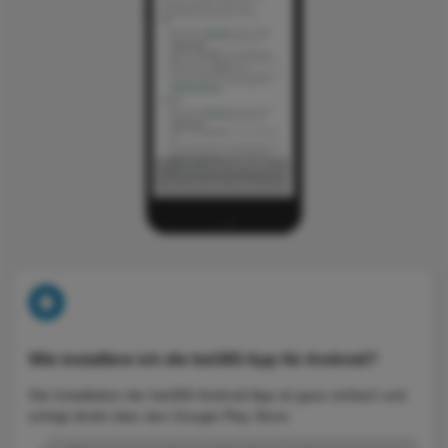
Wie installiere ich die bet365 App für Android?
Die Installation der bet365 Android App ist ganz einfach und
erfolgt direkt über den Google Play Store: