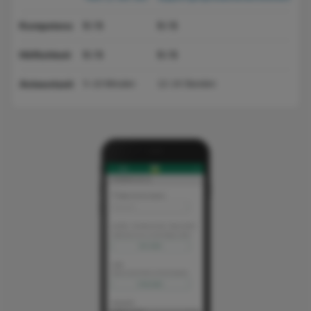
Kompetenz
5 / 5
5 / 5
Höflichkeit
5 / 5
5 / 5
Antwortzeit
5–10 Minuten
12–24 Stunden