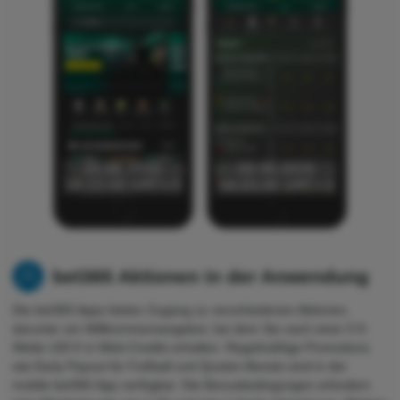
bet365 Aktionen in der Anwendung
Die bet365 Apps bieten Zugang zu verschiedenen Aktionen,
darunter ein Willkommensangebot, bei dem Sie nach einer 5 €-
Wette 100 € in Wett-Credits erhalten. Regelmäßige Promotions
wie Early Payout für Fußball und Quoten-Boosts sind in der
mobile bet365 App verfügbar. Die Bonusbedingungen erfordern