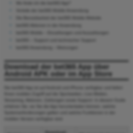
Wo finde ich die bet365 App?
Vorteile der bet365 Mobile Anwendung
Die Benutzbarkeit der bet365 Mobile-Website
bet365 Aktionen in der Anwendung
bet365 Mobile – Einzahlungen und Auszahlungen
bet365 – Support und technischer Support
bet365 Anwendung – Meinungen
Download der bet365 App über
Android APK oder im App Store
Die bet365 App ist auf Android und iPhone verfügbar und liefert
Ihnen mobilen Zugriff auf die Sportwetten, Live-Wetten,
Streaming, Aktionen, Zahlungen sowie Support. In diesem Guide
erfahren Sie, wo Sie die App herunterladen können, welche
Systemanforderungen gelten und welche Funktionen in der
mobilen Version verfügbar sind.
Download-