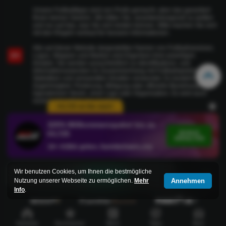
Unsere Fußballtipps sind von Profis gemacht, aber das garantiert
Ihnen keinen Gewinn. Wir bitten Sie, verantwortungsvoll zu wetten
und nur auf das, was Sie sich leisten können. Bitte machen Sie sich
mit den Regeln vertraut für bessere Informationen.
Alle auf dieser Website dargestellten Namen von Fußballvereinen,
Logos, Wappen und Marken sind Eigentum ihrer jeweiligen
18+
Inhaber. Sie werden ausschließlich zu Identifikations- und
Informationszwecken im Zusammenhang mit Fußballspielen,
Statistiken und verwandten Inhalten verwendet. Es besteht keine
Zugehörigkeit, Förderung, Billigung oder offizielle Beziehung zu
irgendeinem Verein, einer Liga oder Organisation. Es wird auch
nicht beabsichtigt oder impliziert.
€4,725 on the start!
325% Willkommenspaket bis zu
BONUS
€4,725
ERHALTEN
18+ AGB& gelten, GambleAware.org
Wir benutzen Cookies, um Ihnen die bestmögliche
4/5
Annehmen
Nutzung unserer Webseite zu ermöglichen.
Mehr
Info
.
Startseite
Buchmacher
Menü
Tipps
Boni