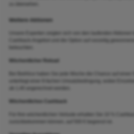
zu übersehen.
Weitere Aktionen
Unsere Experten zeigten sich von den laufenden Aktionen 
Cashback-Angebot und die Option auf vorzeitig gewonnene
beleuchten.
Wöchentlicher Reload
Bei BetAlice haben Sie jede Woche die Chance auf einen 
unterliegt einer 8-fachen Umsatzbedingung, wobei Einzel
ab 1,40 angerechnet werden.
Wöchentliches Cashback
Für Ihre wöchentlichen Verluste erhalten Sie 10 % Cashba
zurückbekommen können, auf 500 € begrenzt ist.