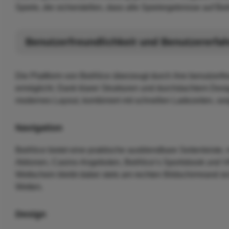
Spiele, die sicherstellen, dass alle Spielergebnisse auf Bet
Benutzerfreundlichkeit und Benutzererfa
Die Plattform von BetAlice überzeugt durch ihre benutzerfr
ermöglicht. Dank klarer Strukturen und durchdachtem Desi
modernes Layout, kombiniert mit schnellen Ladezeiten, sor
Navigation
BetAlice bietet eine praktische ausblendbare Seitenleist
Aktionen, Casino-Angeboten, BetAlice’s Sportsbook und VI
Wettschein bleibt dabei stets am rechten Bildschirmrand si
Wetten.
Design