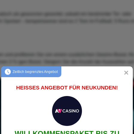
atisch als gewonnen gewertet, sobald ein bestimmter Tor- oder
ch Sportart – beispielsweise sind es 2 Tore im Fußball, 5 Runs 
n und profitieren Sie von einem zusätzlichen Gewinn-Boost. Ab
nen 3 % igen Boost. Steigern Sie die Anzahl der Auswahlen auf
Zeitlich begrenztes Angebot
HEISSES ANGEBOT FÜR NEUKUNDEN!
WILLKOMMENSPAKET BIS ZU