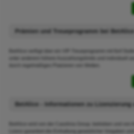
Prämien und Treueprogramm bei BetAlic
BetAlice verfügt über ein VIP-Treueprogramm mit fünf Stu
unter anderem höhere Auszahlungslimits und individuell an
durch regelmäßiges Platzieren von Wetten.
BetAlice - Informationen zu Lizenzierung
BetAlice wird von der Casolinia Group. betrieben und von
Lizenz garantiert die Einhaltung gesetzlicher Vorgaben und