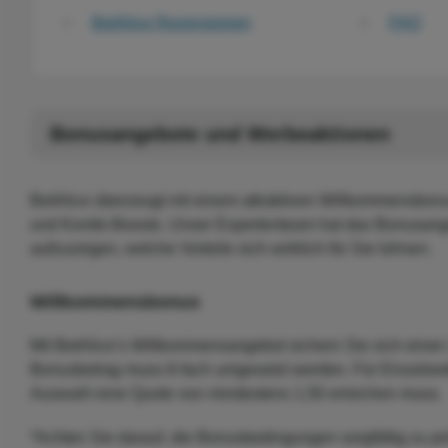
BetAlice Rezensionen
FAQ
Bonusangebote und Werbeaktionen
BetAlice überzeugt mit einem attraktiven Willkommensbo
und Kombi-Boosts. Unser Expertenteam hat das Bonusangeb
aufzuzeigen, welche Vorteile sich wirklich für Sie lohnen.
Willkommensbonus
Mit BetAlice’s Willkommensangebot sichern Sie sich eine
Bonusbetrag muss 6-fach umgesetzt werden. Für Einzelwett
Auswahl eine Quote von mindestens 1,50 erreichen muss.
*Achten Sie darauf, die Bonusbedingungen sorgfältig zu p