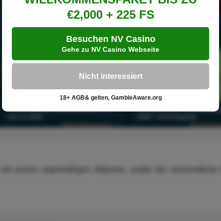
€2,000 + 225 FS
Besuchen NV Casino
Gehe zu NV Casino Webseite
Nicht interessiert
18+ AGB& gelten, GambleAware.org
 mit seinen regelmäßigen Aktionen, wobei der wöchentliche