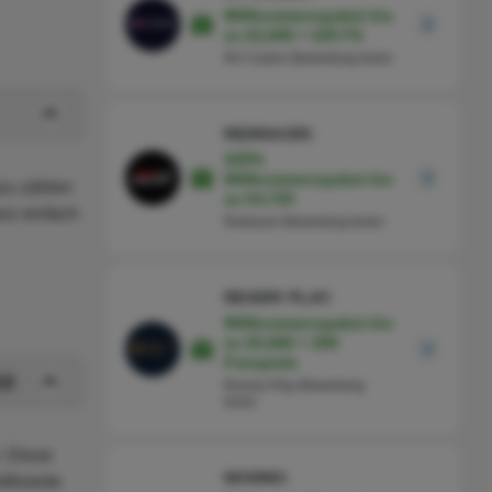
Willkommenspaket bis
zu €2,000 + 225 FS
NV Casino Bewertung lesen
REDRACER:
325%
Willkommenspaket bis
zu zählen
zu €4,725
nz einfach
Redracer Bewertung lesen
REVERY PLAY:
Willkommenspaket bis
zu €5,000 + 250
Freispiele
10
Revery Play Bewertung
lesen
. Diese
NOXINO:
fizierte