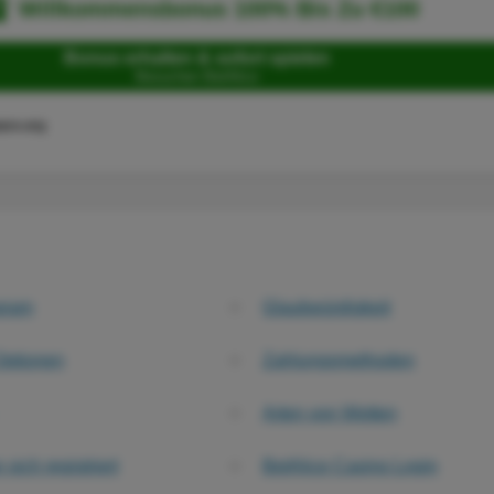
Willkommensbonus 100% Bis Zu €100
Bonus erhalten & sofort spielen
Besuchen BetAlice
are.org
gram
Glaubwürdigkeit
Optionen
Zahlungsmethoden
Arten von Wetten
sich registriert
BetAlice Casino Login