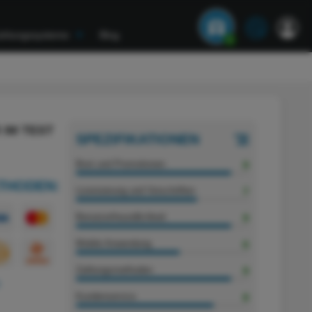
ahlungssysteme
Blog
1
 IM TEST
SPEZIFIKATIONEN
Boni und Promotionen
9
THODEN:
Lizensierung und Vorschriften
7
Benutzerfreundlichkeit
9
Mobile Anwendung
6
Zahlungsmethoden
9
Kundenservice
8