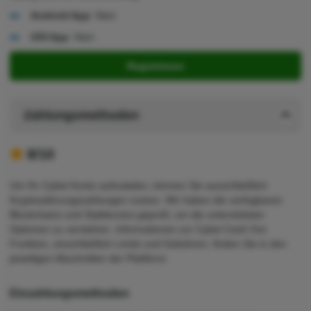
Android App
: Nein
iOS App
: Nein
Registrieren
Zahlungsmethoden
8/10
Um Ihr Cybet Konto aufzuladen, können Sie ausschließlich
Kryptowährungszahlungen nutzen. Wir haben die verfügbaren
Blockchains und Stablecoins geprüft, um die unterstützten
Optionen zu verstehen. Informationen zur Cybet Cash Out
Funktion, einschließlich Limits und Gebühren, finden Sie in den
jeweiligen Abschnitten der Plattform.
Einzahlungsmethoden