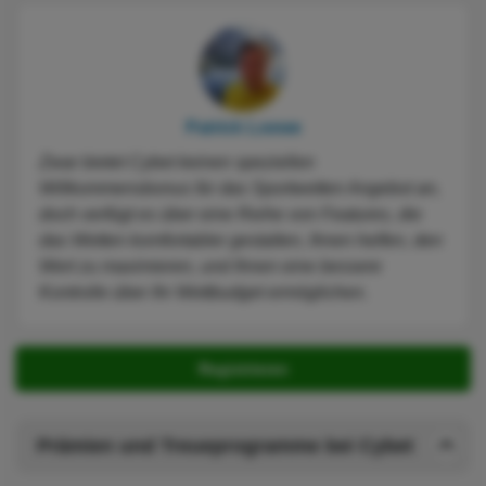
Patrick Loewe
Zwar bietet Cybet keinen speziellen
Willkommensbonus für das Sportwetten Angebot an,
doch verfügt es über eine Reihe von Features, die
das Wetten komfortabler gestalten, Ihnen helfen, den
Wert zu maximieren, und Ihnen eine bessere
Kontrolle über Ihr Wettbudget ermöglichen.
Registrieren
Prämien und Treueprogramme bei Cybet