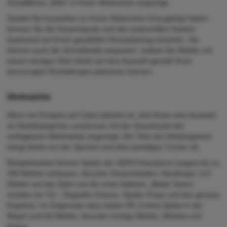
Schaltfläche „MAX“ in Ihrem Wettschein angezeigt.
Sobald Sie Auswahlen zu Ihrem Wettschein hinzugefügt haben,
können Sie die Gesamtquote und den potenziellen Gewinn
basierend auf Ihrem gewählten Einsatzbetrag einsehen. Sie
können auch die Schnellwette anpassen, sodass Sie Wetten mit
einem einzigen Klick direkt auf eine Auswahl gemäß Ihren
bevorzugten Einstellungen platzieren können.
Wettmärkte
Wenn ein Ereignis auf Cybet aktiviert ist, wird Ihnen eine Auswahl
an Marktkategorien zusammen mit der Gesamtzahl der
verfügbaren Wettmärkte angezeigt. Die Tiefe des Wettangebots
hängt direkt von der Sportart und dem jeweiligen Turnier ab.
Beispielsweise können Spiele der UEFA Champions League bis zu
300 Märkte umfassen, darunter Gesamtwetten, Handicaps, 1x2
Wetten auf das Spiel und die erste Halbzeit, „Beide Teams
erzielen ein Tor“, Doppelte Chance, Spieler Props und das genaue
Ergebnis. Im Gegensatz dazu bieten IPL Cricket Spiele in der
Regel rund 60 Märkte, darunter Innings Märkte, Wickets und
Extras.