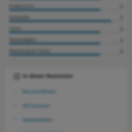
Kundenservice
8
Sportwetten
9
Casino
8
Glaubwürdigkeit
8
Überprüfung des Kontos
8
In dieser Rezension
Boni und Aktionen
VIP-Programm
Glaubwürdigkeit