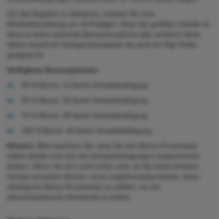
Um das Angebot zu aktivieren, müssen Sie eine
Mindesteinzahlung von 10 $ tätigen. Einer der größten Vorteile ist,
dass es keine maximale Bonusobergrenze gibt, wodurch diese
Aktion sowohl für Gelegenheitsspieler als auch für High Roller
geeignet ist.
Verfügbare Bonusoptionen
:
30 % Bonus: 12 fache Umsatzbedingung
50 % Bonus: 20 fache Umsatzbedingung
70 % Bonus: 28 fache Umsatzbedingung
100 % Bonus: 40 fache Umsatzbedingung
Hinweis
: Bitte beachten Sie, dass Sie den Bonus Prozentsatz
selbst wählen und sich die Umsatzbedingungen entsprechend
ändern. Wenn Sie sich nicht sicher sind, ob Sie einen höheren
Umsatz erreichen können, ist es möglicherweise besser, einen
niedrigeren Bonus Prozentsatz zu wählen, um ein
überschaubareres Umsatzziel zu haben.